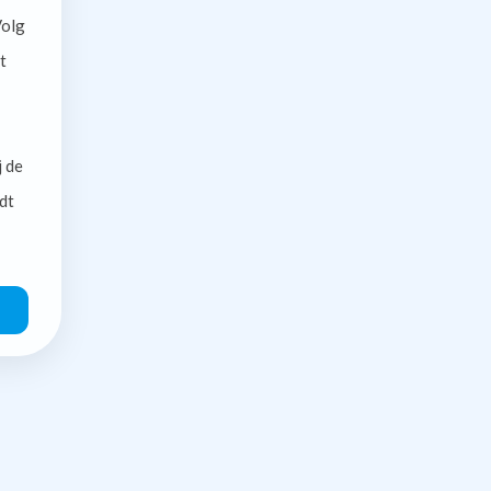
olg
t
j de
dt