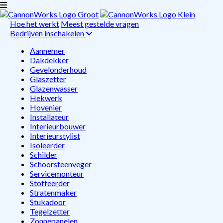
Hoe het werkt
Meest gestelde vragen
Bedrijven inschakelen
Aannemer
Dakdekker
Gevelonderhoud
Glaszetter
Glazenwasser
Hekwerk
Hovenier
Installateur
Interieurbouwer
Interieurstylist
Isoleerder
Schilder
Schoorsteenveger
Servicemonteur
Stoffeerder
Stratenmaker
Stukadoor
Tegelzetter
Zonnepanelen