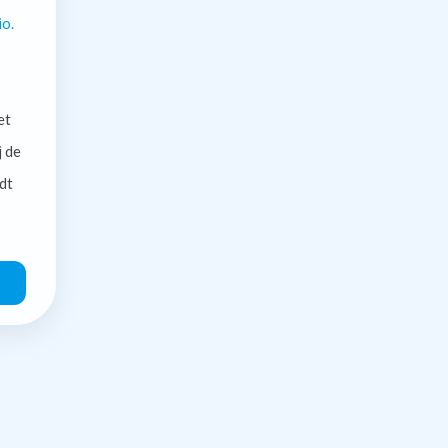
io.
et
j de
dt