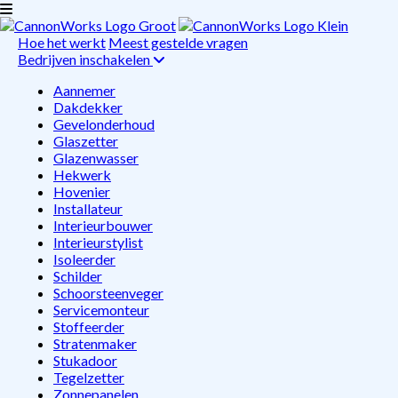
Hoe het werkt
Meest gestelde vragen
Bedrijven inschakelen
Aannemer
Dakdekker
Gevelonderhoud
Glaszetter
Glazenwasser
Hekwerk
Hovenier
Installateur
Interieurbouwer
Interieurstylist
Isoleerder
Schilder
Schoorsteenveger
Servicemonteur
Stoffeerder
Stratenmaker
Stukadoor
Tegelzetter
Zonnepanelen