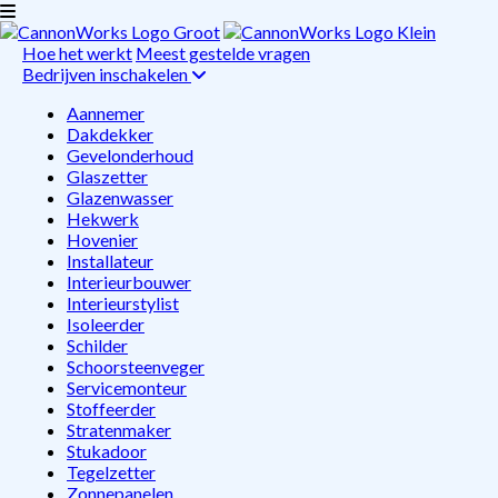
Hoe het werkt
Meest gestelde vragen
Bedrijven inschakelen
Aannemer
Dakdekker
Gevelonderhoud
Glaszetter
Glazenwasser
Hekwerk
Hovenier
Installateur
Interieurbouwer
Interieurstylist
Isoleerder
Schilder
Schoorsteenveger
Servicemonteur
Stoffeerder
Stratenmaker
Stukadoor
Tegelzetter
Zonnepanelen