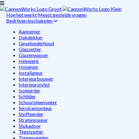
Hoe het werkt
Meest gestelde vragen
Bedrijven inschakelen
Aannemer
Dakdekker
Gevelonderhoud
Glaszetter
Glazenwasser
Hekwerk
Hovenier
Installateur
Interieurbouwer
Interieurstylist
Isoleerder
Schilder
Schoorsteenveger
Servicemonteur
Stoffeerder
Stratenmaker
Stukadoor
Tegelzetter
Zonnepanelen