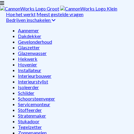
Hoe het werkt
Meest gestelde vragen
Bedrijven inschakelen
Aannemer
Dakdekker
Gevelonderhoud
Glaszetter
Glazenwasser
Hekwerk
Hovenier
Installateur
Interieurbouwer
Interieurstylist
Isoleerder
Schilder
Schoorsteenveger
Servicemonteur
Stoffeerder
Stratenmaker
Stukadoor
Tegelzetter
Zonnepanelen