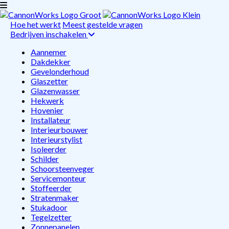
Hoe het werkt
Meest gestelde vragen
Bedrijven inschakelen
Aannemer
Dakdekker
Gevelonderhoud
Glaszetter
Glazenwasser
Hekwerk
Hovenier
Installateur
Interieurbouwer
Interieurstylist
Isoleerder
Schilder
Schoorsteenveger
Servicemonteur
Stoffeerder
Stratenmaker
Stukadoor
Tegelzetter
Zonnepanelen