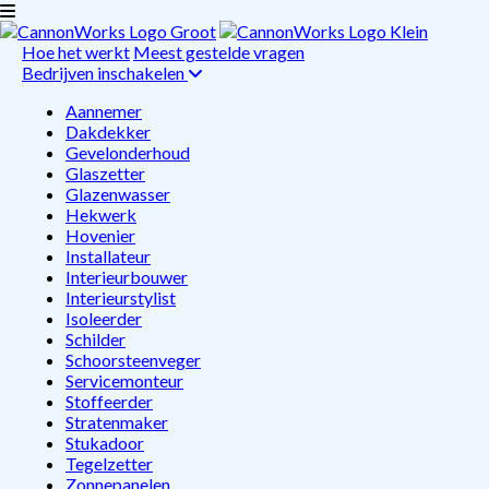
Hoe het werkt
Meest gestelde vragen
Bedrijven inschakelen
Aannemer
Dakdekker
Gevelonderhoud
Glaszetter
Glazenwasser
Hekwerk
Hovenier
Installateur
Interieurbouwer
Interieurstylist
Isoleerder
Schilder
Schoorsteenveger
Servicemonteur
Stoffeerder
Stratenmaker
Stukadoor
Tegelzetter
Zonnepanelen