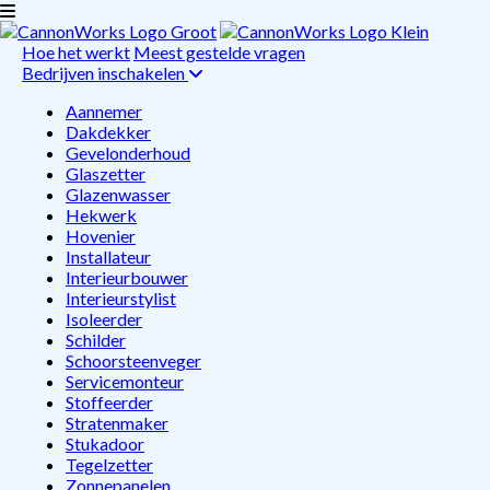
Hoe het werkt
Meest gestelde vragen
Bedrijven inschakelen
Aannemer
Dakdekker
Gevelonderhoud
Glaszetter
Glazenwasser
Hekwerk
Hovenier
Installateur
Interieurbouwer
Interieurstylist
Isoleerder
Schilder
Schoorsteenveger
Servicemonteur
Stoffeerder
Stratenmaker
Stukadoor
Tegelzetter
Zonnepanelen