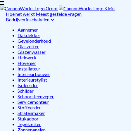
Hoe het werkt
Meest gestelde vragen
Bedrijven inschakelen
Aannemer
Dakdekker
Gevelonderhoud
Glaszetter
Glazenwasser
Hekwerk
Hovenier
Installateur
Interieurbouwer
Interieurstylist
Isoleerder
Schilder
Schoorsteenveger
Servicemonteur
Stoffeerder
Stratenmaker
Stukadoor
Tegelzetter
Zonnepanelen