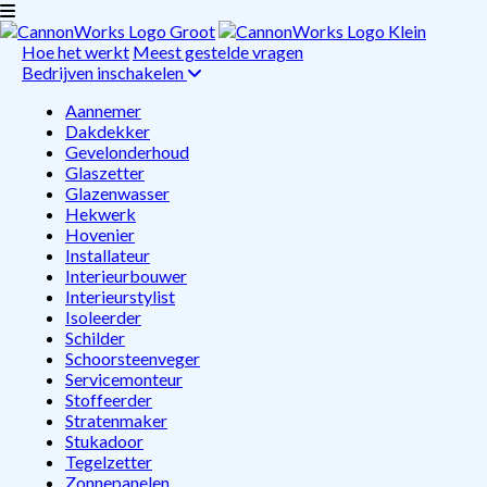
Hoe het werkt
Meest gestelde vragen
Bedrijven inschakelen
Aannemer
Dakdekker
Gevelonderhoud
Glaszetter
Glazenwasser
Hekwerk
Hovenier
Installateur
Interieurbouwer
Interieurstylist
Isoleerder
Schilder
Schoorsteenveger
Servicemonteur
Stoffeerder
Stratenmaker
Stukadoor
Tegelzetter
Zonnepanelen