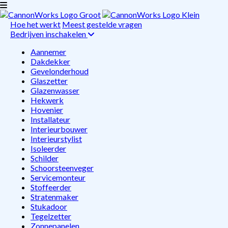
Hoe het werkt
Meest gestelde vragen
Bedrijven inschakelen
Aannemer
Dakdekker
Gevelonderhoud
Glaszetter
Glazenwasser
Hekwerk
Hovenier
Installateur
Interieurbouwer
Interieurstylist
Isoleerder
Schilder
Schoorsteenveger
Servicemonteur
Stoffeerder
Stratenmaker
Stukadoor
Tegelzetter
Zonnepanelen