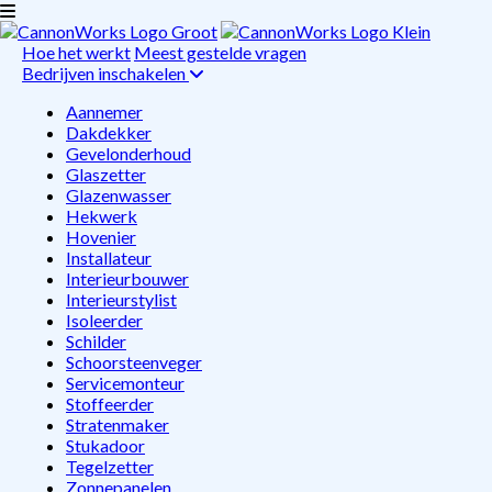
Hoe het werkt
Meest gestelde vragen
Bedrijven inschakelen
Aannemer
Dakdekker
Gevelonderhoud
Glaszetter
Glazenwasser
Hekwerk
Hovenier
Installateur
Interieurbouwer
Interieurstylist
Isoleerder
Schilder
Schoorsteenveger
Servicemonteur
Stoffeerder
Stratenmaker
Stukadoor
Tegelzetter
Zonnepanelen