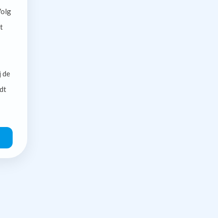
olg
t
j de
dt