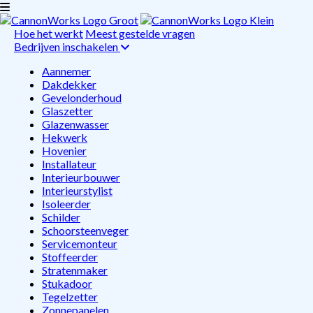
Hoe het werkt
Meest gestelde vragen
Bedrijven inschakelen
Aannemer
Dakdekker
Gevelonderhoud
Glaszetter
Glazenwasser
Hekwerk
Hovenier
Installateur
Interieurbouwer
Interieurstylist
Isoleerder
Schilder
Schoorsteenveger
Servicemonteur
Stoffeerder
Stratenmaker
Stukadoor
Tegelzetter
Zonnepanelen