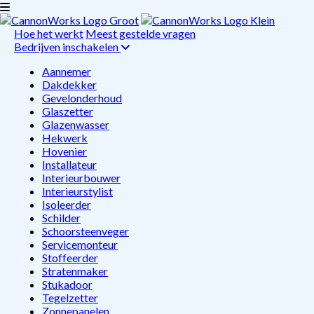
Hoe het werkt
Meest gestelde vragen
Bedrijven inschakelen
Aannemer
Dakdekker
Gevelonderhoud
Glaszetter
Glazenwasser
Hekwerk
Hovenier
Installateur
Interieurbouwer
Interieurstylist
Isoleerder
Schilder
Schoorsteenveger
Servicemonteur
Stoffeerder
Stratenmaker
Stukadoor
Tegelzetter
Zonnepanelen