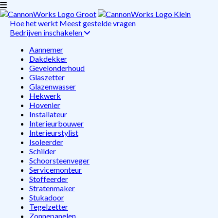
Hoe het werkt
Meest gestelde vragen
Bedrijven inschakelen
Aannemer
Dakdekker
Gevelonderhoud
Glaszetter
Glazenwasser
Hekwerk
Hovenier
Installateur
Interieurbouwer
Interieurstylist
Isoleerder
Schilder
Schoorsteenveger
Servicemonteur
Stoffeerder
Stratenmaker
Stukadoor
Tegelzetter
Zonnepanelen