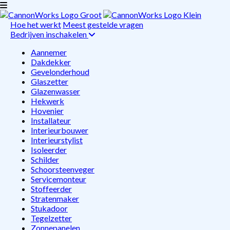
Hoe het werkt
Meest gestelde vragen
Bedrijven inschakelen
Aannemer
Dakdekker
Gevelonderhoud
Glaszetter
Glazenwasser
Hekwerk
Hovenier
Installateur
Interieurbouwer
Interieurstylist
Isoleerder
Schilder
Schoorsteenveger
Servicemonteur
Stoffeerder
Stratenmaker
Stukadoor
Tegelzetter
Zonnepanelen