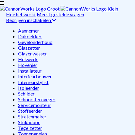
Hoe het werkt
Meest gestelde vragen
Bedrijven inschakelen
Aannemer
Dakdekker
Gevelonderhoud
Glaszetter
Glazenwasser
Hekwerk
Hovenier
Installateur
Interieurbouwer
Interieurstylist
Isoleerder
Schilder
Schoorsteenveger
Servicemonteur
Stoffeerder
Stratenmaker
Stukadoor
Tegelzetter
Zonnepanelen