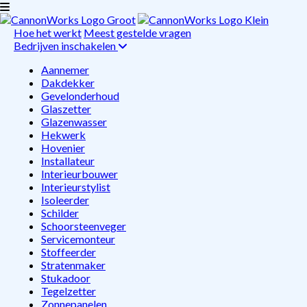
Hoe het werkt
Meest gestelde vragen
Bedrijven inschakelen
Aannemer
Dakdekker
Gevelonderhoud
Glaszetter
Glazenwasser
Hekwerk
Hovenier
Installateur
Interieurbouwer
Interieurstylist
Isoleerder
Schilder
Schoorsteenveger
Servicemonteur
Stoffeerder
Stratenmaker
Stukadoor
Tegelzetter
Zonnepanelen