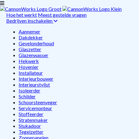
Hoe het werkt
Meest gestelde vragen
Bedrijven inschakelen
Aannemer
Dakdekker
Gevelonderhoud
Glaszetter
Glazenwasser
Hekwerk
Hovenier
Installateur
Interieurbouwer
Interieurstylist
Isoleerder
Schilder
Schoorsteenveger
Servicemonteur
Stoffeerder
Stratenmaker
Stukadoor
Tegelzetter
Zonnepanelen