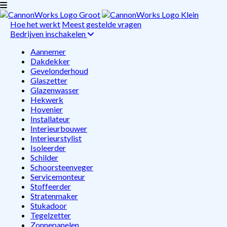
Hoe het werkt
Meest gestelde vragen
Bedrijven inschakelen
Aannemer
Dakdekker
Gevelonderhoud
Glaszetter
Glazenwasser
Hekwerk
Hovenier
Installateur
Interieurbouwer
Interieurstylist
Isoleerder
Schilder
Schoorsteenveger
Servicemonteur
Stoffeerder
Stratenmaker
Stukadoor
Tegelzetter
Zonnepanelen