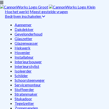
Hoe het werkt
Meest gestelde vragen
Bedrijven inschakelen
Aannemer
Dakdekker
Gevelonderhoud
Glaszetter
Glazenwasser
Hekwerk
Hovenier
Installateur
Interieurbouwer
Interieurstylist
Isoleerder
Schilder
Schoorsteenveger
Servicemonteur
Stoffeerder
Stratenmaker
Stukadoor
Tegelzetter
Zonnepanelen