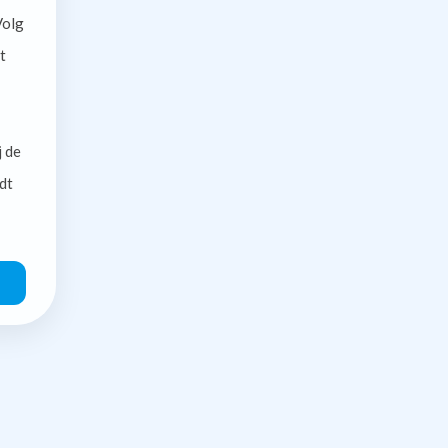
olg
t
j de
dt