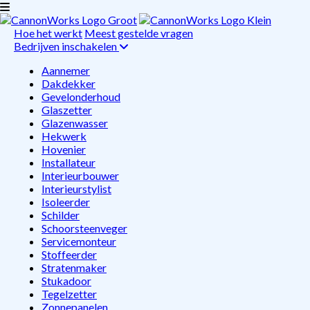
Hoe het werkt
Meest gestelde vragen
Bedrijven inschakelen
Aannemer
Dakdekker
Gevelonderhoud
Glaszetter
Glazenwasser
Hekwerk
Hovenier
Installateur
Interieurbouwer
Interieurstylist
Isoleerder
Schilder
Schoorsteenveger
Servicemonteur
Stoffeerder
Stratenmaker
Stukadoor
Tegelzetter
Zonnepanelen