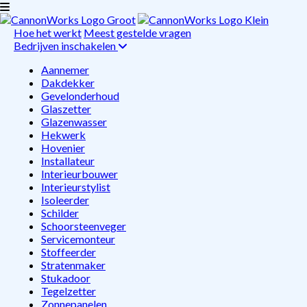
Hoe het werkt
Meest gestelde vragen
Bedrijven inschakelen
Aannemer
Dakdekker
Gevelonderhoud
Glaszetter
Glazenwasser
Hekwerk
Hovenier
Installateur
Interieurbouwer
Interieurstylist
Isoleerder
Schilder
Schoorsteenveger
Servicemonteur
Stoffeerder
Stratenmaker
Stukadoor
Tegelzetter
Zonnepanelen