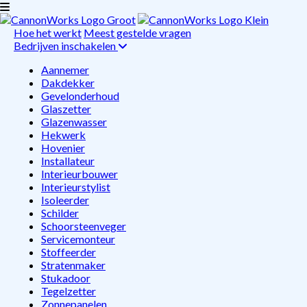
Hoe het werkt
Meest gestelde vragen
Bedrijven inschakelen
Aannemer
Dakdekker
Gevelonderhoud
Glaszetter
Glazenwasser
Hekwerk
Hovenier
Installateur
Interieurbouwer
Interieurstylist
Isoleerder
Schilder
Schoorsteenveger
Servicemonteur
Stoffeerder
Stratenmaker
Stukadoor
Tegelzetter
Zonnepanelen