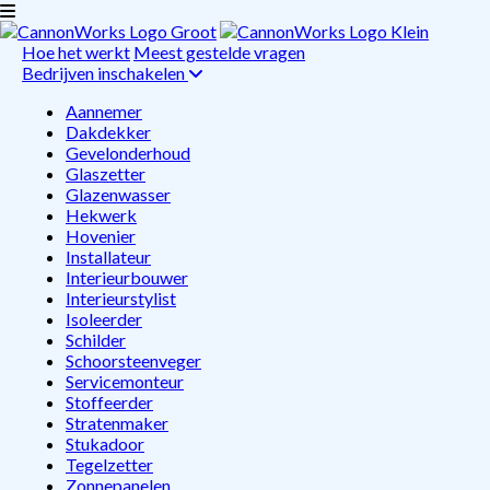
Hoe het werkt
Meest gestelde vragen
Bedrijven inschakelen
Aannemer
Dakdekker
Gevelonderhoud
Glaszetter
Glazenwasser
Hekwerk
Hovenier
Installateur
Interieurbouwer
Interieurstylist
Isoleerder
Schilder
Schoorsteenveger
Servicemonteur
Stoffeerder
Stratenmaker
Stukadoor
Tegelzetter
Zonnepanelen