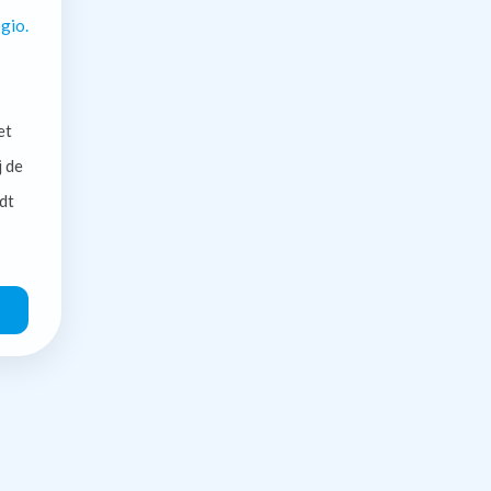
gio.
et
j de
dt