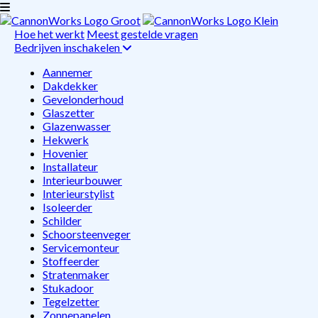
Hoe het werkt
Meest gestelde vragen
Bedrijven inschakelen
Aannemer
Dakdekker
Gevelonderhoud
Glaszetter
Glazenwasser
Hekwerk
Hovenier
Installateur
Interieurbouwer
Interieurstylist
Isoleerder
Schilder
Schoorsteenveger
Servicemonteur
Stoffeerder
Stratenmaker
Stukadoor
Tegelzetter
Zonnepanelen