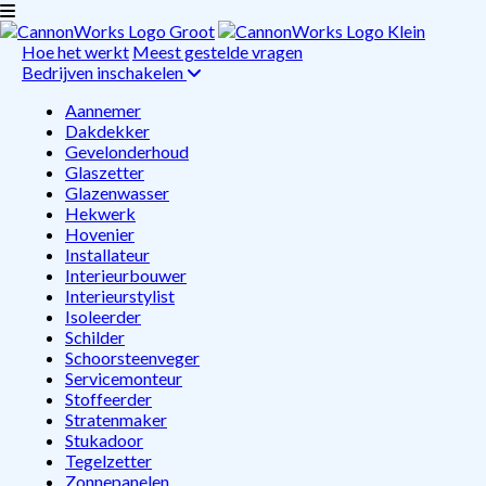
Hoe het werkt
Meest gestelde vragen
Bedrijven inschakelen
Aannemer
Dakdekker
Gevelonderhoud
Glaszetter
Glazenwasser
Hekwerk
Hovenier
Installateur
Interieurbouwer
Interieurstylist
Isoleerder
Schilder
Schoorsteenveger
Servicemonteur
Stoffeerder
Stratenmaker
Stukadoor
Tegelzetter
Zonnepanelen