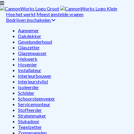
Hoe het werkt
Meest gestelde vragen
Bedrijven inschakelen
Aannemer
Dakdekker
Gevelonderhoud
Glaszetter
Glazenwasser
Hekwerk
Hovenier
Installateur
Interieurbouwer
Interieurstylist
Isoleerder
Schilder
Schoorsteenveger
Servicemonteur
Stoffeerder
Stratenmaker
Stukadoor
Tegelzetter
Zonnepanelen