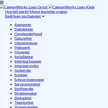
Hoe het werkt
Meest gestelde vragen
Bedrijven inschakelen
Aannemer
Dakdekker
Gevelonderhoud
Glaszetter
Glazenwasser
Hekwerk
Hovenier
Installateur
Interieurbouwer
Interieurstylist
Isoleerder
Schilder
Schoorsteenveger
Servicemonteur
Stoffeerder
Stratenmaker
Stukadoor
Tegelzetter
Zonnepanelen