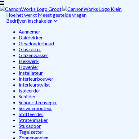
Hoe het werkt
Meest gestelde vragen
Bedrijven inschakelen
Aannemer
Dakdekker
Gevelonderhoud
Glaszetter
Glazenwasser
Hekwerk
Hovenier
Installateur
Interieurbouwer
Interieurstylist
Isoleerder
Schilder
Schoorsteenveger
Servicemonteur
Stoffeerder
Stratenmaker
Stukadoor
Tegelzetter
Zonnepanelen