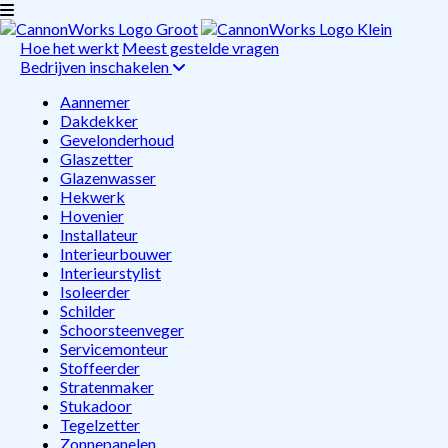
Hoe het werkt
Meest gestelde vragen
Bedrijven inschakelen
Aannemer
Dakdekker
Gevelonderhoud
Glaszetter
Glazenwasser
Hekwerk
Hovenier
Installateur
Interieurbouwer
Interieurstylist
Isoleerder
Schilder
Schoorsteenveger
Servicemonteur
Stoffeerder
Stratenmaker
Stukadoor
Tegelzetter
Zonnepanelen