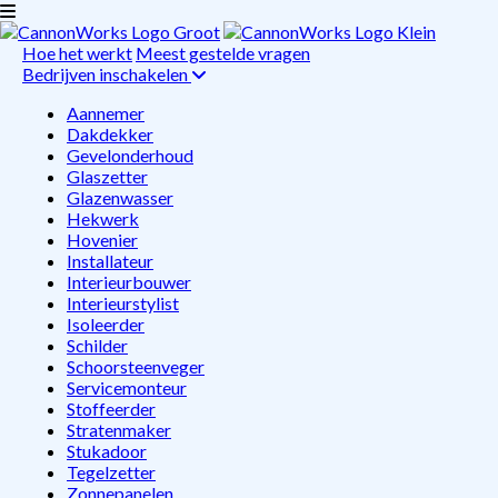
Hoe het werkt
Meest gestelde vragen
Bedrijven inschakelen
Aannemer
Dakdekker
Gevelonderhoud
Glaszetter
Glazenwasser
Hekwerk
Hovenier
Installateur
Interieurbouwer
Interieurstylist
Isoleerder
Schilder
Schoorsteenveger
Servicemonteur
Stoffeerder
Stratenmaker
Stukadoor
Tegelzetter
Zonnepanelen