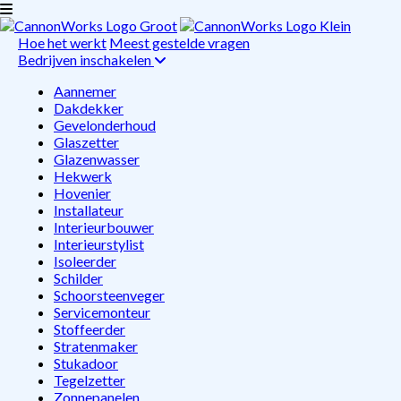
Hoe het werkt
Meest gestelde vragen
Bedrijven inschakelen
Aannemer
Dakdekker
Gevelonderhoud
Glaszetter
Glazenwasser
Hekwerk
Hovenier
Installateur
Interieurbouwer
Interieurstylist
Isoleerder
Schilder
Schoorsteenveger
Servicemonteur
Stoffeerder
Stratenmaker
Stukadoor
Tegelzetter
Zonnepanelen