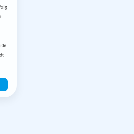
olg
t
j de
dt