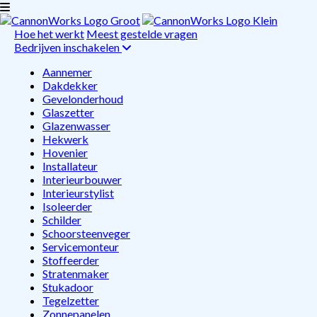
Hoe het werkt
Meest gestelde vragen
Bedrijven inschakelen
Aannemer
Dakdekker
Gevelonderhoud
Glaszetter
Glazenwasser
Hekwerk
Hovenier
Installateur
Interieurbouwer
Interieurstylist
Isoleerder
Schilder
Schoorsteenveger
Servicemonteur
Stoffeerder
Stratenmaker
Stukadoor
Tegelzetter
Zonnepanelen