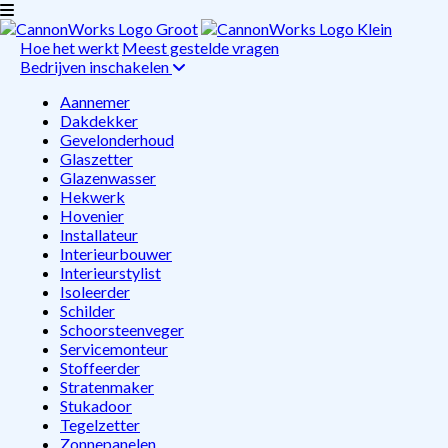
Hoe het werkt
Meest gestelde vragen
Bedrijven inschakelen
Aannemer
Dakdekker
Gevelonderhoud
Glaszetter
Glazenwasser
Hekwerk
Hovenier
Installateur
Interieurbouwer
Interieurstylist
Isoleerder
Schilder
Schoorsteenveger
Servicemonteur
Stoffeerder
Stratenmaker
Stukadoor
Tegelzetter
Zonnepanelen