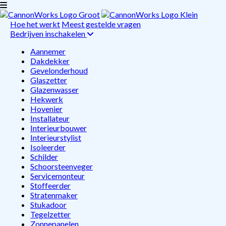
Hoe het werkt
Meest gestelde vragen
Bedrijven inschakelen
Aannemer
Dakdekker
Gevelonderhoud
Glaszetter
Glazenwasser
Hekwerk
Hovenier
Installateur
Interieurbouwer
Interieurstylist
Isoleerder
Schilder
Schoorsteenveger
Servicemonteur
Stoffeerder
Stratenmaker
Stukadoor
Tegelzetter
Zonnepanelen