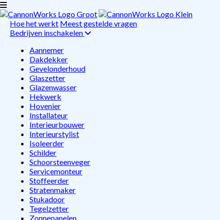
Hoe het werkt
Meest gestelde vragen
Bedrijven inschakelen
Aannemer
Dakdekker
Gevelonderhoud
Glaszetter
Glazenwasser
Hekwerk
Hovenier
Installateur
Interieurbouwer
Interieurstylist
Isoleerder
Schilder
Schoorsteenveger
Servicemonteur
Stoffeerder
Stratenmaker
Stukadoor
Tegelzetter
Zonnepanelen