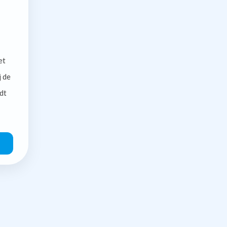
et
j de
dt