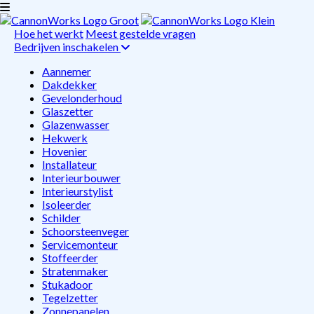
Hoe het werkt
Meest gestelde vragen
Bedrijven inschakelen
Aannemer
Dakdekker
Gevelonderhoud
Glaszetter
Glazenwasser
Hekwerk
Hovenier
Installateur
Interieurbouwer
Interieurstylist
Isoleerder
Schilder
Schoorsteenveger
Servicemonteur
Stoffeerder
Stratenmaker
Stukadoor
Tegelzetter
Zonnepanelen