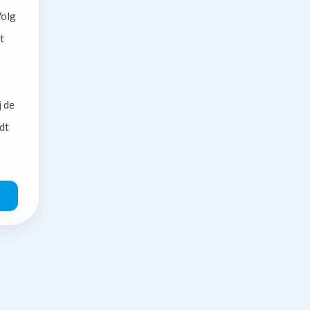
olg
t
j de
dt