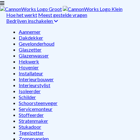
Hoe het werkt
Meest gestelde vragen
Bedrijven inschakelen
Aannemer
Dakdekker
Gevelonderhoud
Glaszetter
Glazenwasser
Hekwerk
Hovenier
Installateur
Interieurbouwer
Interieurstylist
Isoleerder
Schilder
Schoorsteenveger
Servicemonteur
Stoffeerder
Stratenmaker
Stukadoor
Tegelzetter
Zonnepanelen