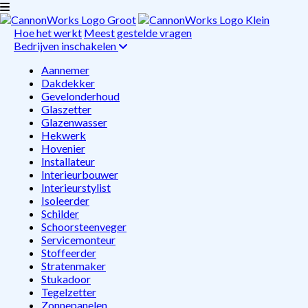
Hoe het werkt
Meest gestelde vragen
Bedrijven inschakelen
Aannemer
Dakdekker
Gevelonderhoud
Glaszetter
Glazenwasser
Hekwerk
Hovenier
Installateur
Interieurbouwer
Interieurstylist
Isoleerder
Schilder
Schoorsteenveger
Servicemonteur
Stoffeerder
Stratenmaker
Stukadoor
Tegelzetter
Zonnepanelen