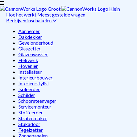
Hoe het werkt
Meest gestelde vragen
Bedrijven inschakelen
Aannemer
Dakdekker
Gevelonderhoud
Glaszetter
Glazenwasser
Hekwerk
Hovenier
Installateur
Interieurbouwer
Interieurstylist
Isoleerder
Schilder
Schoorsteenveger
Servicemonteur
Stoffeerder
Stratenmaker
Stukadoor
Tegelzetter
Zonnepanelen