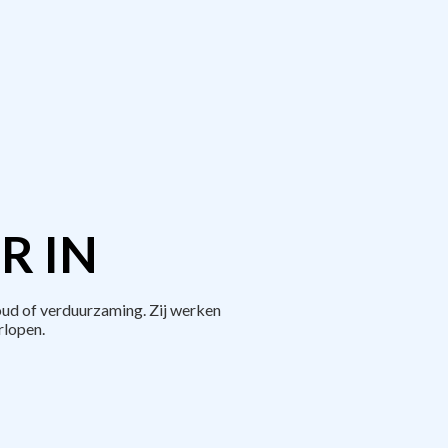
R IN
ud of verduurzaming. Zij werken
rlopen.