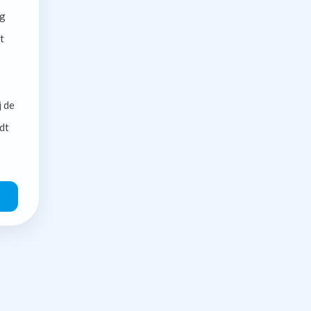
g
t
j de
dt