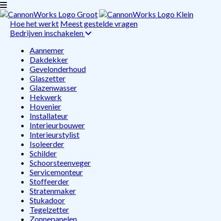
Hoe het werkt
Meest gestelde vragen
Bedrijven inschakelen
Aannemer
Dakdekker
Gevelonderhoud
Glaszetter
Glazenwasser
Hekwerk
Hovenier
Installateur
Interieurbouwer
Interieurstylist
Isoleerder
Schilder
Schoorsteenveger
Servicemonteur
Stoffeerder
Stratenmaker
Stukadoor
Tegelzetter
Zonnepanelen