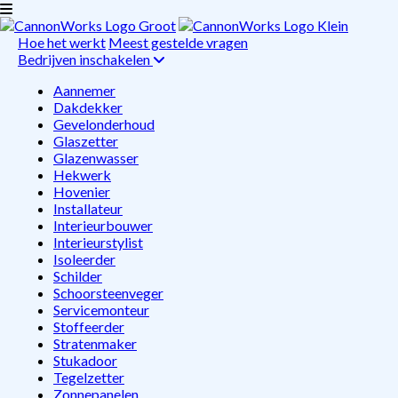
Hoe het werkt
Meest gestelde vragen
Bedrijven inschakelen
Aannemer
Dakdekker
Gevelonderhoud
Glaszetter
Glazenwasser
Hekwerk
Hovenier
Installateur
Interieurbouwer
Interieurstylist
Isoleerder
Schilder
Schoorsteenveger
Servicemonteur
Stoffeerder
Stratenmaker
Stukadoor
Tegelzetter
Zonnepanelen