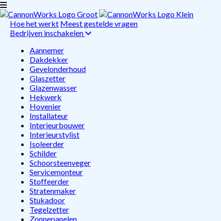
Hoe het werkt
Meest gestelde vragen
Bedrijven inschakelen
Aannemer
Dakdekker
Gevelonderhoud
Glaszetter
Glazenwasser
Hekwerk
Hovenier
Installateur
Interieurbouwer
Interieurstylist
Isoleerder
Schilder
Schoorsteenveger
Servicemonteur
Stoffeerder
Stratenmaker
Stukadoor
Tegelzetter
Zonnepanelen