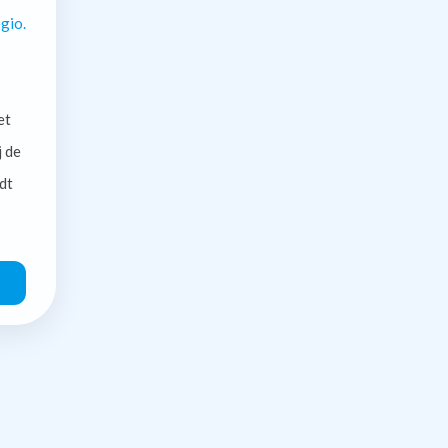
gio.
et
j de
dt