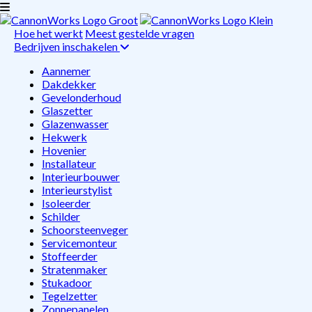
Hoe het werkt
Meest gestelde vragen
Bedrijven inschakelen
Aannemer
Dakdekker
Gevelonderhoud
Glaszetter
Glazenwasser
Hekwerk
Hovenier
Installateur
Interieurbouwer
Interieurstylist
Isoleerder
Schilder
Schoorsteenveger
Servicemonteur
Stoffeerder
Stratenmaker
Stukadoor
Tegelzetter
Zonnepanelen