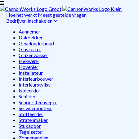
Hoe het werkt
Meest gestelde vragen
Bedrijven inschakelen
Aannemer
Dakdekker
Gevelonderhoud
Glaszetter
Glazenwasser
Hekwerk
Hovenier
Installateur
Interieurbouwer
Interieurstylist
Isoleerder
Schilder
Schoorsteenveger
Servicemonteur
Stoffeerder
Stratenmaker
Stukadoor
Tegelzetter
Zonnepanelen