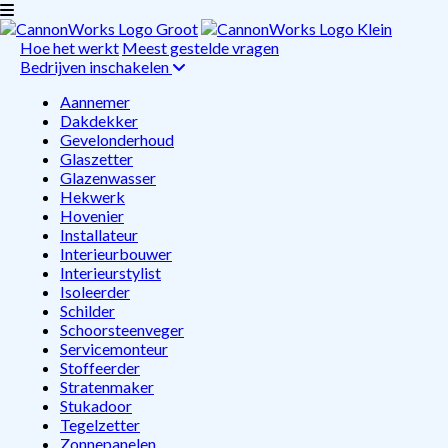
Hoe het werkt
Meest gestelde vragen
Bedrijven inschakelen
Aannemer
Dakdekker
Gevelonderhoud
Glaszetter
Glazenwasser
Hekwerk
Hovenier
Installateur
Interieurbouwer
Interieurstylist
Isoleerder
Schilder
Schoorsteenveger
Servicemonteur
Stoffeerder
Stratenmaker
Stukadoor
Tegelzetter
Zonnepanelen