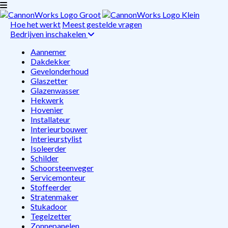
Hoe het werkt
Meest gestelde vragen
Bedrijven inschakelen
Aannemer
Dakdekker
Gevelonderhoud
Glaszetter
Glazenwasser
Hekwerk
Hovenier
Installateur
Interieurbouwer
Interieurstylist
Isoleerder
Schilder
Schoorsteenveger
Servicemonteur
Stoffeerder
Stratenmaker
Stukadoor
Tegelzetter
Zonnepanelen