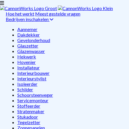
Hoe het werkt
Meest gestelde vragen
Bedrijven inschakelen
Aannemer
Dakdekker
Gevelonderhoud
Glaszetter
Glazenwasser
Hekwerk
Hovenier
Installateur
Interieurbouwer
Interieurstylist
Isoleerder
Schilder
Schoorsteenveger
Servicemonteur
Stoffeerder
Stratenmaker
Stukadoor
Tegelzetter
Zonnepanelen